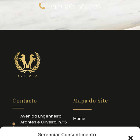
+351 961 565 528
Contacto
Mapa do Site
Avenida Engenheiro
Home
Arantes e Oliveira, n.º 5
- R/C - Letra D/E 1900-
Serviços
221 Lisboa
Gerenciar Consentimento
Quem Somos