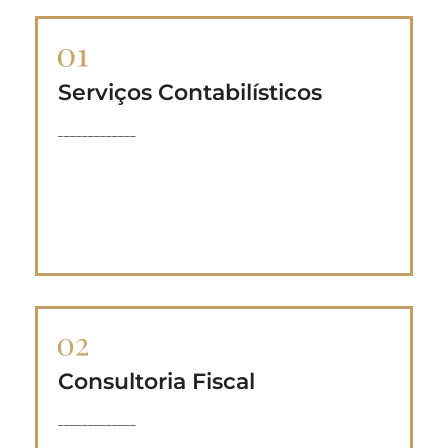
Serviços Contabilísticos
Manutenção de registos de contabilidade,
_____________
preparação e análise de balanços e
demonstrações de resultados, entre outros.
Consultoria Fiscal
Inclui ajudar os clientes a minimizar a sua
_____________
carga tributária, enquanto cumprem todas as
obrigações fiscais.