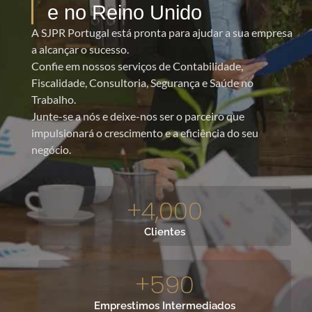
e no Reino Unido
A SJPR Portugal está pronta para ajudar a sua empresa
a alcançar o sucesso.
Confie em nossos serviços de Contabilidade,
Fiscalidade, Consultoria, Segurança e Saúde no
Trabalho.
Junte-se a nós e deixe-nos ser o parceiro que
impulsionará o crescimento e a eficiência do seu
negócio.
+
4,000
Clientes
+
590
Emprestimos Intermediados