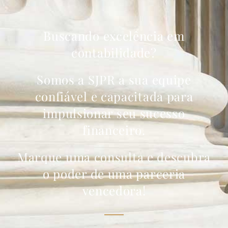
Buscando excelência em
contabilidade?
Somos a SJPR a sua equipe
confiável e capacitada para
impulsionar seu sucesso
financeiro.
Marque uma consulta e descubra
o poder de uma parceria
vencedora!