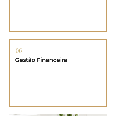
_____________
Gestão Financeira
Pode incluir gestão de fundos, análise de
_____________
viabilidade, diligência fiscal e muito mais